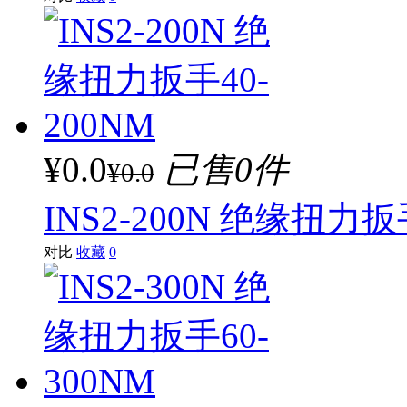
¥0.0
已售0件
¥0.0
INS2-200N 绝缘扭力扳
对比
收藏
0