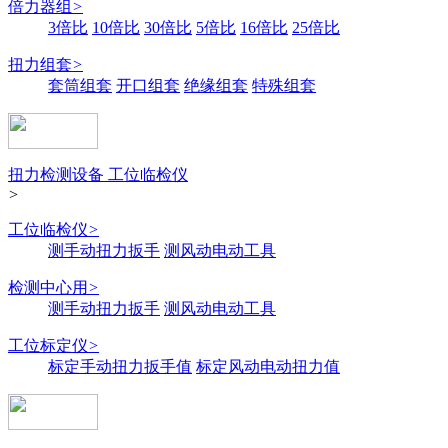
倍力器组
>
3倍比
10倍比
30倍比
5倍比
16倍比
25倍比
扭力组套
>
套筒组套
开口组套
绝缘组套
特殊组套
扭力检测设备 工位临检仪
>
工位临检仪
>
测手动扭力扳手
测风动电动工具
检测中心用
>
测手动扭力扳手
测风动电动工具
工位标定仪
>
标定手动扭力扳手值
标定风动电动扭力值