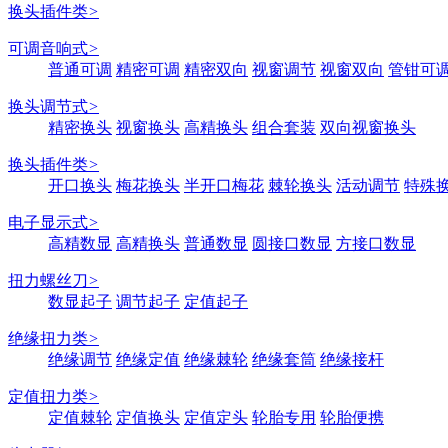
换头插件类
>
可调音响式
>
普通可调
精密可调
精密双向
视窗调节
视窗双向
管钳可
换头调节式
>
精密换头
视窗换头
高精换头
组合套装
双向视窗换头
换头插件类
>
开口换头
梅花换头
半开口梅花
棘轮换头
活动调节
特殊
电子显示式
>
高精数显
高精换头
普通数显
圆接口数显
方接口数显
扭力螺丝刀
>
数显起子
调节起子
定值起子
绝缘扭力类
>
绝缘调节
绝缘定值
绝缘棘轮
绝缘套筒
绝缘接杆
定值扭力类
>
定值棘轮
定值换头
定值定头
轮胎专用
轮胎便携