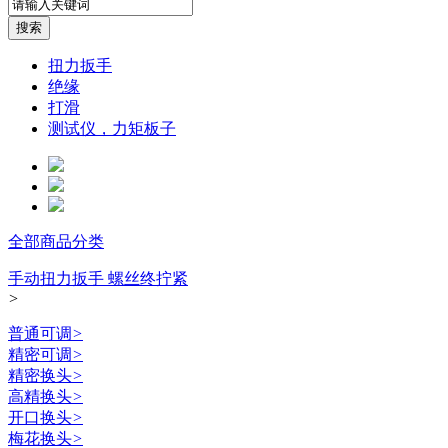
扭力扳手
绝缘
打滑
测试仪，力矩板子
全部商品分类
手动扭力扳手 螺丝终拧紧
>
普通可调
>
精密可调
>
精密换头
>
高精换头
>
开口换头
>
梅花换头
>