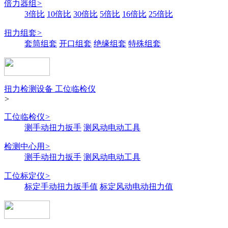
倍力器组
>
3倍比
10倍比
30倍比
5倍比
16倍比
25倍比
扭力组套
>
套筒组套
开口组套
绝缘组套
特殊组套
扭力检测设备 工位临检仪
>
工位临检仪
>
测手动扭力扳手
测风动电动工具
检测中心用
>
测手动扭力扳手
测风动电动工具
工位标定仪
>
标定手动扭力扳手值
标定风动电动扭力值