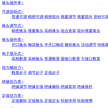
换头插件类
>
可调音响式
>
普通可调
精密可调
精密双向
视窗调节
视窗双向
管钳可
换头调节式
>
精密换头
视窗换头
高精换头
组合套装
双向视窗换头
换头插件类
>
开口换头
梅花换头
半开口梅花
棘轮换头
活动调节
特殊
电子显示式
>
高精数显
高精换头
普通数显
圆接口数显
方接口数显
扭力螺丝刀
>
数显起子
调节起子
定值起子
绝缘扭力类
>
绝缘调节
绝缘定值
绝缘棘轮
绝缘套筒
绝缘接杆
定值扭力类
>
定值棘轮
定值换头
定值定头
轮胎专用
轮胎便携