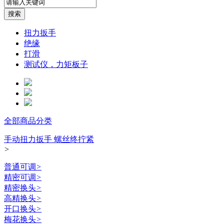
扭力扳手
绝缘
打滑
测试仪，力矩板子
全部商品分类
手动扭力扳手 螺丝终拧紧
>
普通可调
>
精密可调
>
精密换头
>
高精换头
>
开口换头
>
梅花换头
>