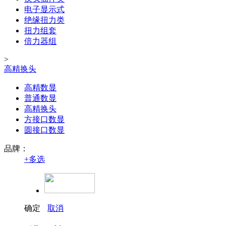
电子显示式
绝缘扭力类
扭力组套
倍力器组
>
高精换头
高精数显
普通数显
高精换头
方接口数显
圆接口数显
品牌：
+
多选
确定
取消