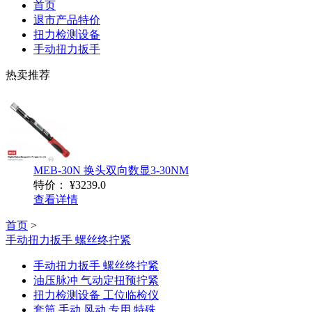
首页
退市产品特价
扭力检测设备
手动扭力扳手
热卖推荐
MEB-30N 换头双向数显3-30NM
特价：
¥3239.0
查看详情
首页
>
手动扭力扳手 螺丝终拧紧
手动扭力扳手 螺丝终拧紧
油压脉冲 气动定扭预拧紧
扭力检测设备 工位临检仪
套筒 手动 风动 专用 特殊