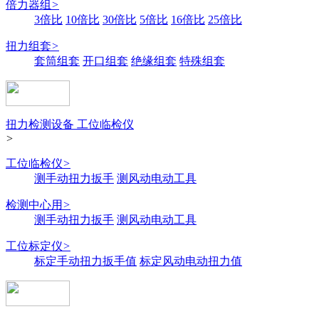
倍力器组
>
3倍比
10倍比
30倍比
5倍比
16倍比
25倍比
扭力组套
>
套筒组套
开口组套
绝缘组套
特殊组套
扭力检测设备 工位临检仪
>
工位临检仪
>
测手动扭力扳手
测风动电动工具
检测中心用
>
测手动扭力扳手
测风动电动工具
工位标定仪
>
标定手动扭力扳手值
标定风动电动扭力值