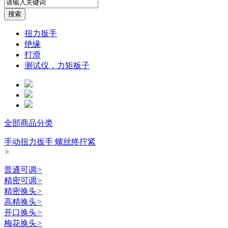
扭力扳手
绝缘
打滑
测试仪，力矩板子
全部商品分类
手动扭力扳手 螺丝终拧紧
>
普通可调
>
精密可调
>
精密换头
>
高精换头
>
开口换头
>
梅花换头
>