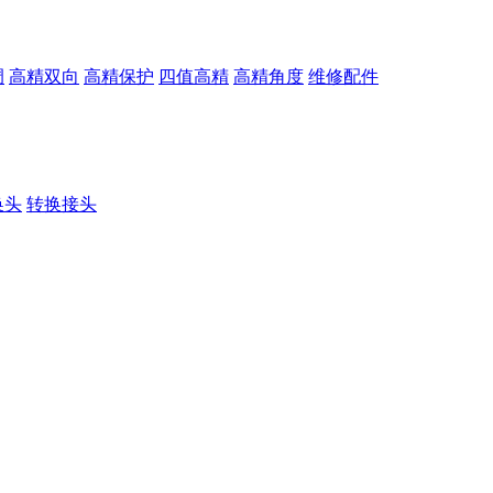
调
高精双向
高精保护
四值高精
高精角度
维修配件
换头
转换接头