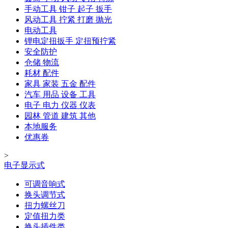
手动工具 钳子 起子 扳手
风动工具 拧紧 打磨 抛光
电动工具
锂电定扭扳手 定扭预拧紧
安全防护
仓储 物流
耗材 配件
家具 家装 五金 配件
汽车 用品 设备 工具
电子 电力 仪器 仪表
园林 管道 建筑 其他
本地服务
优惠券
>
电子显示式
可调音响式
换头调节式
扭力螺丝刀
定值扭力类
换头插件类