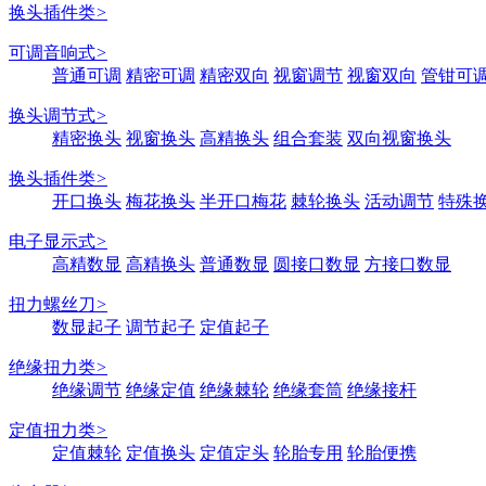
换头插件类
>
可调音响式
>
普通可调
精密可调
精密双向
视窗调节
视窗双向
管钳可
换头调节式
>
精密换头
视窗换头
高精换头
组合套装
双向视窗换头
换头插件类
>
开口换头
梅花换头
半开口梅花
棘轮换头
活动调节
特殊
电子显示式
>
高精数显
高精换头
普通数显
圆接口数显
方接口数显
扭力螺丝刀
>
数显起子
调节起子
定值起子
绝缘扭力类
>
绝缘调节
绝缘定值
绝缘棘轮
绝缘套筒
绝缘接杆
定值扭力类
>
定值棘轮
定值换头
定值定头
轮胎专用
轮胎便携