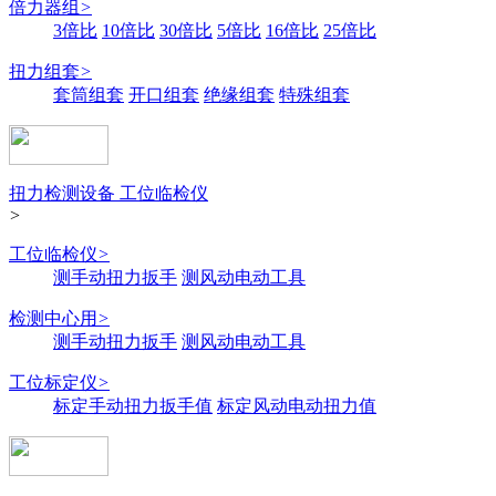
倍力器组
>
3倍比
10倍比
30倍比
5倍比
16倍比
25倍比
扭力组套
>
套筒组套
开口组套
绝缘组套
特殊组套
扭力检测设备 工位临检仪
>
工位临检仪
>
测手动扭力扳手
测风动电动工具
检测中心用
>
测手动扭力扳手
测风动电动工具
工位标定仪
>
标定手动扭力扳手值
标定风动电动扭力值