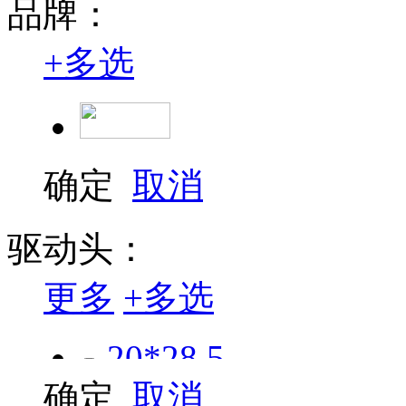
品牌：
+
多选
确定
取消
驱动头：
更多
+
多选
20*28.5
确定
取消
方型14*18