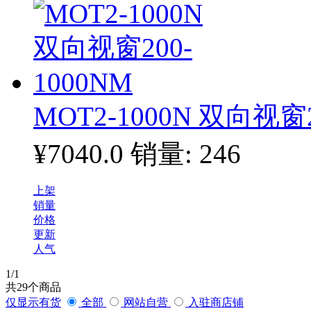
MOT2-1000N 双向视窗2
¥7040.0
销量: 246
上架
销量
价格
更新
人气
1
/1
共
29
个商品
仅显示有货
全部
网站自营
入驻商店铺