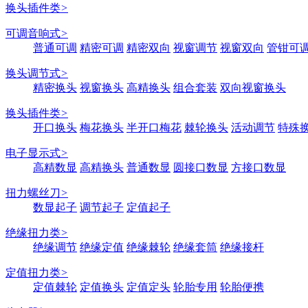
换头插件类
>
可调音响式
>
普通可调
精密可调
精密双向
视窗调节
视窗双向
管钳可
换头调节式
>
精密换头
视窗换头
高精换头
组合套装
双向视窗换头
换头插件类
>
开口换头
梅花换头
半开口梅花
棘轮换头
活动调节
特殊
电子显示式
>
高精数显
高精换头
普通数显
圆接口数显
方接口数显
扭力螺丝刀
>
数显起子
调节起子
定值起子
绝缘扭力类
>
绝缘调节
绝缘定值
绝缘棘轮
绝缘套筒
绝缘接杆
定值扭力类
>
定值棘轮
定值换头
定值定头
轮胎专用
轮胎便携