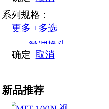
方型9*12
系列规格：
更多
+
多选
微调换头
确定
取消
精密换头
视窗换头
高精换头
新品推荐