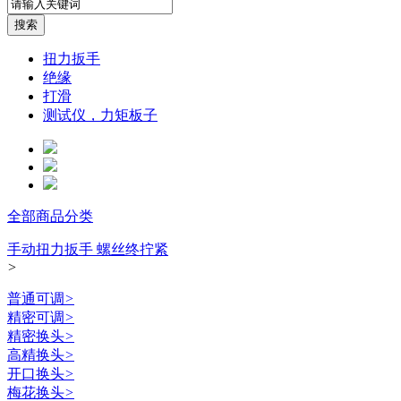
扭力扳手
绝缘
打滑
测试仪，力矩板子
全部商品分类
手动扭力扳手 螺丝终拧紧
>
普通可调
>
精密可调
>
精密换头
>
高精换头
>
开口换头
>
梅花换头
>