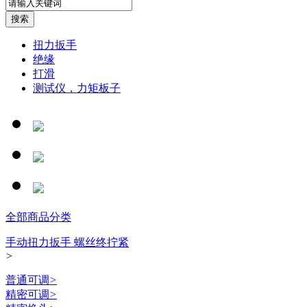
扭力扳手
绝缘
打滑
测试仪，力矩板子
全部商品分类
手动扭力扳手 螺丝终拧紧
>
普通可调
>
精密可调
>