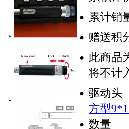
累计销
赠送积
此商品
将不计
驱动头
方型9*1
数量