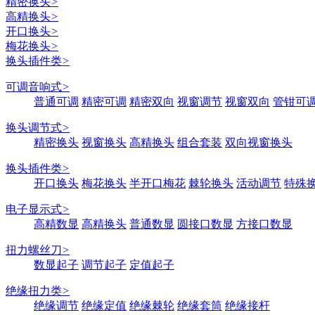
精密换头
>
高精换头
>
开口换头
>
梅花换头
>
换头插件类
>
可调音响式
>
普通可调
精密可调
精密双向
视窗调节
视窗双向
管钳可
换头调节式
>
精密换头
视窗换头
高精换头
组合套装
双向视窗换头
换头插件类
>
开口换头
梅花换头
半开口梅花
棘轮换头
活动调节
特殊
电子显示式
>
高精数显
高精换头
普通数显
圆接口数显
方接口数显
扭力螺丝刀
>
数显起子
调节起子
定值起子
绝缘扭力类
>
绝缘调节
绝缘定值
绝缘棘轮
绝缘套筒
绝缘接杆