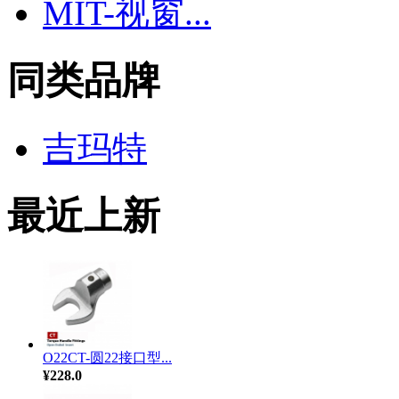
MIT-视窗...
同类品牌
吉玛特
最近上新
O22CT-圆22接口型...
¥228.0