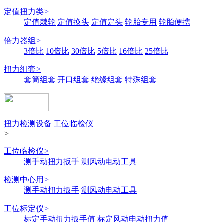
定值扭力类
>
定值棘轮
定值换头
定值定头
轮胎专用
轮胎便携
倍力器组
>
3倍比
10倍比
30倍比
5倍比
16倍比
25倍比
扭力组套
>
套筒组套
开口组套
绝缘组套
特殊组套
扭力检测设备 工位临检仪
>
工位临检仪
>
测手动扭力扳手
测风动电动工具
检测中心用
>
测手动扭力扳手
测风动电动工具
工位标定仪
>
标定手动扭力扳手值
标定风动电动扭力值