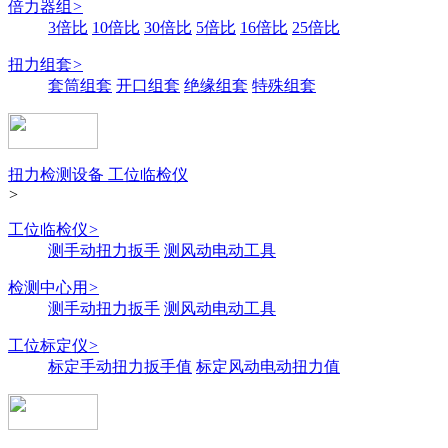
倍力器组
>
3倍比
10倍比
30倍比
5倍比
16倍比
25倍比
扭力组套
>
套筒组套
开口组套
绝缘组套
特殊组套
扭力检测设备 工位临检仪
>
工位临检仪
>
测手动扭力扳手
测风动电动工具
检测中心用
>
测手动扭力扳手
测风动电动工具
工位标定仪
>
标定手动扭力扳手值
标定风动电动扭力值