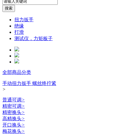
扭力扳手
绝缘
打滑
测试仪，力矩板子
全部商品分类
手动扭力扳手 螺丝终拧紧
>
普通可调
>
精密可调
>
精密换头
>
高精换头
>
开口换头
>
梅花换头
>