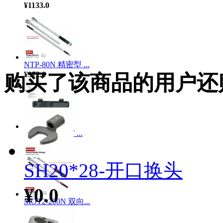
¥1133.0
NTP-80N 精密型 ...
¥972.0
购买了该商品的用户还
MTD-1408SET ...
¥1060.0
SH20*28-开口换头
¥0.0
MOT2-200N 双向...
¥1981.0