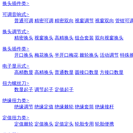
换头插件类
>
可调音响式
>
普通可调
精密可调
精密双向
视窗调节
视窗双向
管钳可
换头调节式
>
精密换头
视窗换头
高精换头
组合套装
双向视窗换头
换头插件类
>
开口换头
梅花换头
半开口梅花
棘轮换头
活动调节
特殊
电子显示式
>
高精数显
高精换头
普通数显
圆接口数显
方接口数显
扭力螺丝刀
>
数显起子
调节起子
定值起子
绝缘扭力类
>
绝缘调节
绝缘定值
绝缘棘轮
绝缘套筒
绝缘接杆
定值扭力类
>
定值棘轮
定值换头
定值定头
轮胎专用
轮胎便携