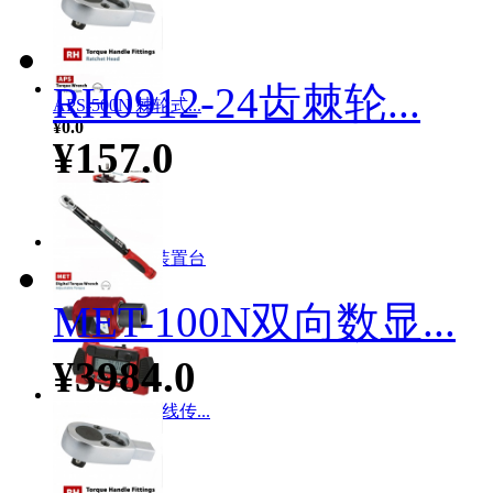
RH0912-24齿棘轮...
APS-500N 棘轮式...
¥0.0
¥157.0
LD-扭力测试装置台
¥142745.0
MET-100N双向数显...
¥3984.0
WET-1000N无线传...
¥0.0